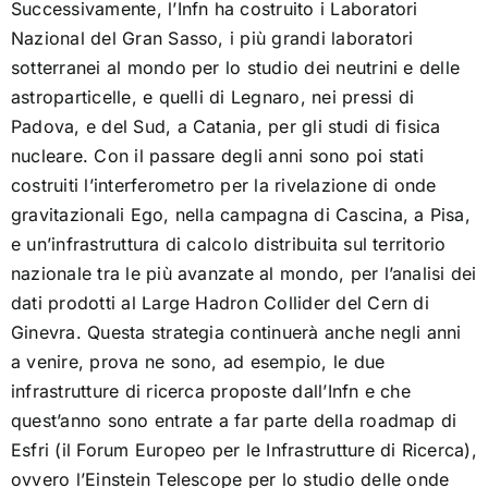
Ascoltando la sinfonia dell’universo
Successivamente, l’Infn ha costruito i Laboratori
Nazional del Gran Sasso, i più grandi laboratori
sotterranei al mondo per lo studio dei neutrini e delle
Strumenti informatici
astroparticelle, e quelli di Legnaro, nei pressi di
Padova, e del Sud, a Catania, per gli studi di fisica
[as] radici – Tu mi fai girar
nucleare. Con il passare degli anni sono poi stati
costruiti l’interferometro per la rivelazione di onde
gravitazionali Ego, nella campagna di Cascina, a Pisa,
[as] intersezioni – La fisica va dal medico
e un’infrastruttura di calcolo distribuita sul territorio
nazionale tra le più avanzate al mondo, per l’analisi dei
[as] traiettorie – Parola alle emulsioni nucleari
dati prodotti al Large Hadron Collider del Cern di
Ginevra. Questa strategia continuerà anche negli anni
[as] riflessi – Sinergie
a venire, prova ne sono, ad esempio, le due
infrastrutture di ricerca proposte dall’Infn e che
quest’anno sono entrate a far parte della roadmap di
[as] con altri occhi – Dissonanze
Esfri (il Forum Europeo per le Infrastrutture di Ricerca),
ovvero l’Einstein Telescope per lo studio delle onde