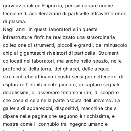
[as] spazi – Fisica tra le onde
gravitazionali ed Eupraxia, per sviluppare nuove
tecniche di accelerazione di particelle attraverso onde
di plasma.
[as] illuminazioni – Un’app cosmica!
Negli anni, in questi laboratori e in queste
infrastrutture l’Infn ha realizzato una straordinaria
Colophon
collezione di strumenti, piccoli e grandi, dal minuscolo
chip ai giganteschi rivelatori di particelle. Strumenti
collocati nei laboratori, ma anche nello spazio, nelle
profondità della terra, dei ghiacci, delle acque;
strumenti che affinano i nostri sensi permettendoci di
esplorare l’infinitamente piccolo, di captare segnali
debolissimi, di osservare fenomeni rari, di scoprire
che cosa si cela nella parte oscura dell’universo. La
galleria di apparecchi, dispositivi, macchine che si
dipana nelle pagine che seguono è ricchissima, e
mostra come il connubio tra ingegno umano e