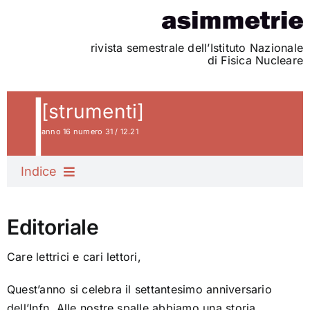
Skip
to
content
rivista semestrale dell’Istituto Nazionale
di Fisica Nucleare
[strumenti]
anno 16 numero 31 / 12.21
Indice
Editoriale
Editoriale
La cassetta degli attrezzi
Care lettrici e cari lettori,
Quest’anno si celebra il settantesimo anniversario
L’anello delle meraviglie
dell’Infn. Alle nostre spalle abbiamo una storia