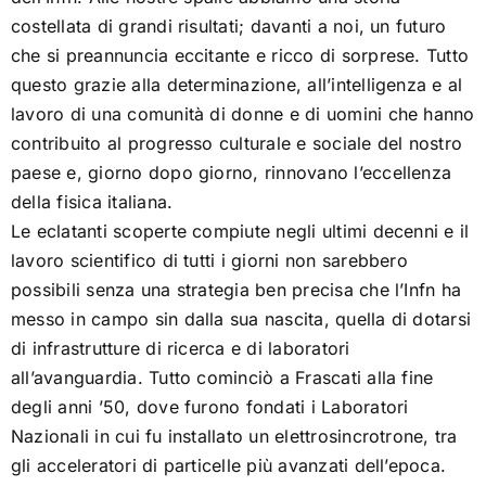
costellata di grandi risultati; davanti a noi, un futuro
che si preannuncia eccitante e ricco di sorprese. Tutto
Megamacchine per il microcosmo
questo grazie alla determinazione, all’intelligenza e al
lavoro di una comunità di donne e di uomini che hanno
Disegnare percorsi invisibili
contribuito al progresso culturale e sociale del nostro
paese e, giorno dopo giorno, rinnovano l’eccellenza
Particelle in cerca di identità
della fisica italiana.
Le eclatanti scoperte compiute negli ultimi decenni e il
lavoro scientifico di tutti i giorni non sarebbero
Flash and chips
possibili senza una strategia ben precisa che l’Infn ha
messo in campo sin dalla sua nascita, quella di dotarsi
Vedere oltre la luce
di infrastrutture di ricerca e di laboratori
all’avanguardia. Tutto cominciò a Frascati alla fine
degli anni ’50, dove furono fondati i Laboratori
Mostra le tue debolezze
Nazionali in cui fu installato un elettrosincrotrone, tra
gli acceleratori di particelle più avanzati dell’epoca.