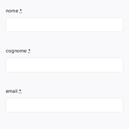
contattaci
nome
*
Search
for:
cognome
*
email
*