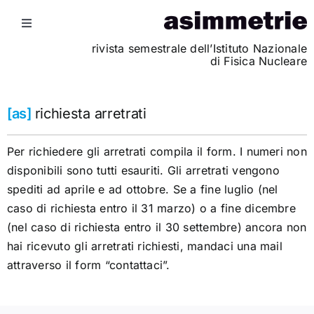
Skip
to
Toggle
Navigation
content
rivista semestrale dell’Istituto Nazionale
ultimo numero
di Fisica Nucleare
archivio
[as]
richiesta arretrati
Per richiedere gli arretrati compila il form. I numeri non
infografiche
disponibili sono tutti esauriti. Gli arretrati vengono
spediti ad aprile e ad ottobre. Se a fine luglio (nel
chi siamo
caso di richiesta entro il 31 marzo) o a fine dicembre
(nel caso di richiesta entro il 30 settembre) ancora non
faq
hai ricevuto gli arretrati richiesti, mandaci una mail
attraverso il form “contattaci”.
abbonati