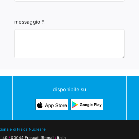
messaggio
*
disponibile su
zionale di Fisica Nucleare
mi 40
/
00044 Frascati [Roma]
/
Italia