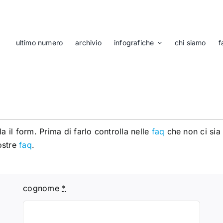
ultimo numero
archivio
infografiche
chi siamo
f
 il form. Prima di farlo controlla nelle
faq
che non ci sia 
ostre
faq
.
cognome
*