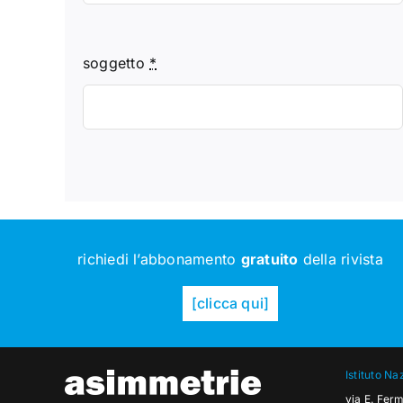
soggetto
*
richiedi l’abbonamento
gratuito
della rivista
[clicca qui]
Istituto Na
via E. Fer