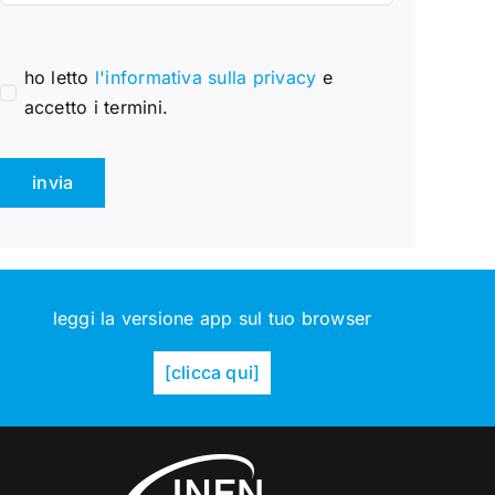
ho letto
l'informativa sulla privacy
e
accetto i termini.
invia
leggi la versione app sul tuo browser
[clicca qui]