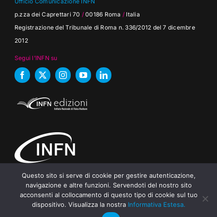
Ufficio Comunicazione INFN
p.zza dei Caprettari 70
/
00186 Roma
/
Italia
Registrazione del Tribunale di Roma n. 336/2012 del 7 dicembre
2012
Segui l’INFN su
Questo sito si serve di cookie per gestire autenticazione,
navigazione e altre funzioni. Servendoti del nostro sito
Dichiarazione accessibilità
/
Trasparenza
/
Note legali
acconsenti al collocamento di questo tipo di cookie sul tuo
dispositivo. Visualizza la nostra
Informativa Estesa.
privacy & cookie policy
/
pow
ered by
Hylab