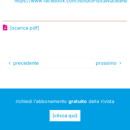
https://www.facebook.com/IstitutoFisicaNucleare/
[scarica pdf]
precedente
prossimo
richiedi l’abbonamento
gratuito
della rivista
[clicca qui]