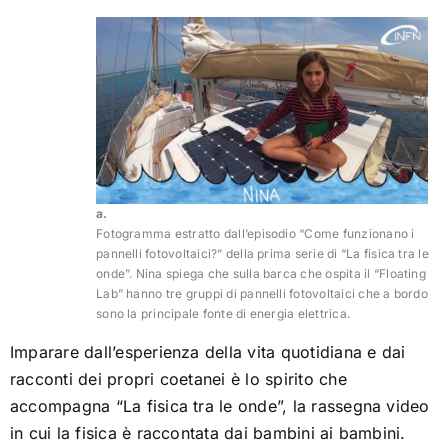
Megamacchine per il microcosmo
Disegnare percorsi invisibili
Particelle in cerca di identità
a.
Fotogramma estratto dall’episodio “Come funzionano i
Flash and chips
pannelli fotovoltaici?” della prima serie di “La fisica tra le
onde”. Nina spiega che sulla barca che ospita il “Floating
Lab” hanno tre gruppi di pannelli fotovoltaici che a bordo
sono la principale fonte di energia elettrica.
Vedere oltre la luce
Imparare dall’esperienza della vita quotidiana e dai
racconti dei propri coetanei è lo spirito che
Mostra le tue debolezze
accompagna “La fisica tra le onde”, la rassegna video
in cui la fisica è raccontata dai bambini ai bambini.