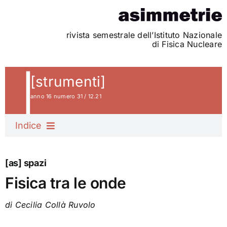
Skip
to
content
rivista semestrale dell’Istituto Nazionale
di Fisica Nucleare
[strumenti]
anno 16 numero 31 / 12.21
Indice
Editoriale
[as] spazi
Fisica tra le onde
La cassetta degli attrezzi
di Cecilia Collà Ruvolo
L’anello delle meraviglie