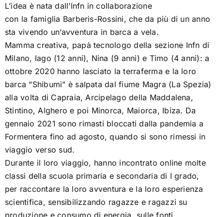
Ascoltando la sinfonia dell’universo
L’idea è nata dall’Infn in collaborazione
con la famiglia Barberis-Rossini, che da più di un anno
sta vivendo un’avventura in barca a vela.
Strumenti informatici
Mamma creativa, papà tecnologo della sezione Infn di
Milano, Iago (12 anni), Nina (9 anni) e Timo (4 anni): a
[as] radici – Tu mi fai girar
ottobre 2020 hanno lasciato la terraferma e la loro
barca “Shibumi” è salpata dal fiume Magra (La Spezia)
[as] intersezioni – La fisica va dal medico
alla volta di Capraia, Arcipelago della Maddalena,
Stintino, Alghero e poi Minorca, Maiorca, Ibiza. Da
gennaio 2021 sono rimasti bloccati dalla pandemia a
[as] traiettorie – Parola alle emulsioni nucleari
Formentera fino ad agosto, quando si sono rimessi in
viaggio verso sud.
[as] riflessi – Sinergie
Durante il loro viaggio, hanno incontrato online molte
classi della scuola primaria e secondaria di I grado,
per raccontare la loro avventura e la loro esperienza
[as] con altri occhi – Dissonanze
scientifica, sensibilizzando ragazze e ragazzi su
produzione e consumo di energia, sulle fonti