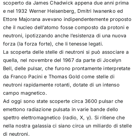
scoperto da James Chadwick appena due anni prima
[as] illuminazioni – Solido o liquido?
e nel 1932 Werner Heisenberg, Dmitri Iwanenko ed
Ettore Majorana avevano indipendentemente proposto
[as] lampi
che il nucleo dell’atomo fosse composto da protoni e
neutroni, ipotizzando anche l’esistenza di una nuova
forza (la forza forte), che li tenesse legati.
[as] segni
La scoperta delle stelle di neutroni si può associare a
quella, nel novembre del 1967 da parte di Jocelyn
Colophon
Bell, delle pulsar, che furono prontamente interpretate
da Franco Pacini e Thomas Gold come stelle di
neutroni rapidamente rotanti, dotate di un intenso
campo magnetico.
Ad oggi sono state scoperte circa 3600 pulsar che
emettono radiazione pulsata in varie bande dello
spettro elettromagnetico (radio, X, γ). Si ritiene che
nella nostra galassia ci siano circa un miliardo di stelle
di neutroni.