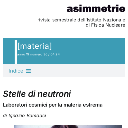
Skip
to
content
rivista semestrale dell’Istituto Nazionale
di Fisica Nucleare
[materia]
anno 19 numero 36 / 04.24
Indice
Editoriale
Stelle di neutroni
Laboratori cosmici per la materia estrema
Per fare l’albero…
di Ignazio Bombaci
Elementari, Watson!