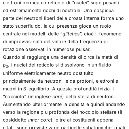
elettroni permea un reticolo di “nuclei” superpesanti
ed estremamente ricchi di neutroni. Una cospicua
parte dei neutroni liberi della crosta interna forma uno
stato superfluido, la cui presenza gioca un ruolo
centrale nei modelli delle “
glitches
”, cioè il fenomeno
di improvvisi salti del valore della frequenza di
rotazione osservati in numerose pulsar.
Quando si raggiunge una densità di circa la metà di
ρ
, i nuclei del reticolo si dissolvono in un fluido
0
uniforme elettricamente neutro costituito
principalmente da neutroni, e da protoni, elettroni e
muoni in β-equilibrio. A questa profondità inizia il
“nocciolo” (in inglese
core
) della stella di neutroni.
Aumentando ulteriormente la densità e quindi andando
verso la regione più profonda del nocciolo stellare (il
cosiddetto
inner core
), oltre ai costituenti appena
citati, sono previste varie particelle subatomiche, quali