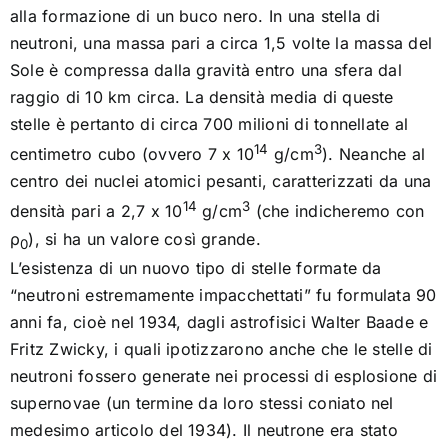
Uguali e contrari
alla formazione di un buco nero. In una stella di
neutroni, una massa pari a circa 1,5 volte la massa del
AAA materia cercasi
Sole è compressa dalla gravità entro una sfera dal
raggio di 10 km circa. La densità media di queste
stelle è pertanto di circa 700 milioni di tonnellate al
[as] radici – Dividere l’indivisibile
14
3
centimetro cubo (ovvero 7 x 10
g/cm
). Neanche al
centro dei nuclei atomici pesanti, caratterizzati da una
[as] intersezioni – Superfluidi
14
3
densità pari a 2,7 x 10
g/cm
(che indicheremo con
ρ
), si ha un valore così grande.
0
[as] visioni – Un tipo strano
L’esistenza di un nuovo tipo di stelle formate da
“neutroni estremamente impacchettati” fu formulata 90
anni fa, cioè nel 1934, dagli astrofisici Walter Baade e
[as] traiettorie – Più donne nella fisica
Fritz Zwicky, i quali ipotizzarono anche che le stelle di
neutroni fossero generate nei processi di esplosione di
[as] spazi – Quanto
supernovae (un termine da loro stessi coniato nel
medesimo articolo del 1934). Il neutrone era stato