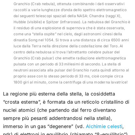
Granchio (Crab nebula), ottenuta combinando i dati osservativi
raccolti a varie lunghezze d’onda dello spettro elettromagnetico
dai seguenti telescopi spaziali della NASA: Chandra (raggi X),
Hubble (visibile) e Spitzer (infrarosso). La nebulosa del Granchio è
il residuo di una esplosione di supernova che è stata osservata,
come una “stella ospite” nel cielo, dagli astronomi cinesi della
dinastia Song nel 1054. Si trova a una distanza di circa 6500 anni
luce dalla Terra nella direzione della costellazione del Toro. Al
centro della nebulosa si trova l’altrettanto celebre pulsar del
Granchio (Crab pulsar) che emette radiazione elettromagnetica
pulsata con un periodo di 33 millesimi di secondo. La stella di
neutroni associata alla pulsar del Granchio ruota quindi attorno al
proprio asse con lo stesso periodo di 33 ms, cioè compie circa
1800 giri al minuto, come la centrifuga di una moderna lavatrice!
La regione più esterna della stella, la cosiddetta
“crosta esterna”, è formata da un reticolo cristallino di
nuclei atomici (che partendo dal ferro diventano
sempre più pesanti addentrandosi nella stella),
immerso in un gas “degenere” (vd.
Alchimie celesti
,
ndr) di elettroni in equilibrio (chiamato “β-equilibrio”)