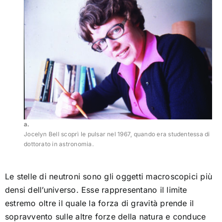
[as] lo scambio
Scontri creativi
More quarks for Muster Mark!
Sic transit materia mundi
a.
Jocelyn Bell scoprì le pulsar nel 1967, quando era studentessa di
dottorato in astronomia.
Stelle di neutroni
Le stelle di neutroni sono gli oggetti macroscopici più
Le stelle in una stanza
densi dell’universo. Esse rappresentano il limite
estremo oltre il quale la forza di gravità prende il
sopravvento sulle altre forze della natura e conduce