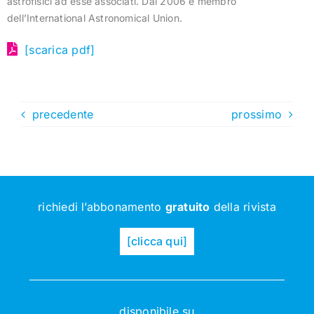
astrofisici ad esse associati. Dal 2006 è membro
dell’International Astronomical Union.
[scarica pdf]
precedente
prossimo
richiedi l’abbonamento
gratuito
della rivista
[clicca qui]
disponibile su